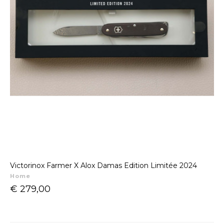
Victorinox Farmer X Alox Damas Edition Limitée 2024
Home
Prijs
€ 279,00