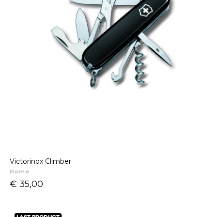
Victorinox Climber
Home
Prijs
€ 35,00