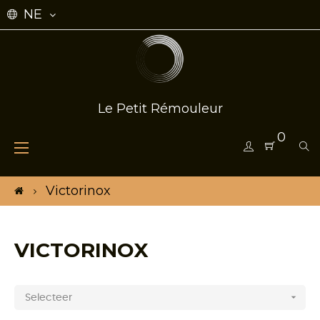
NE
Le Petit Rémouleur
0
Toggle
☰
navigation
Victorinox
VICTORINOX

Selecteer