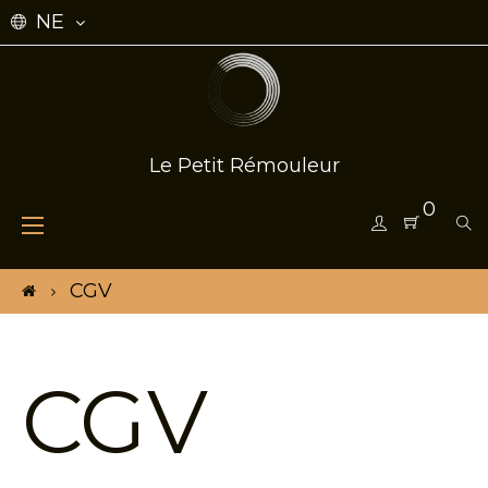
NE
Le Petit Rémouleur
0
Toggle
☰
navigation
CGV
CGV