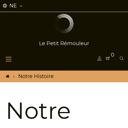
NE
Le Petit Rémouleur
0
Toggle
☰
navigation
Notre Histoire
Notre