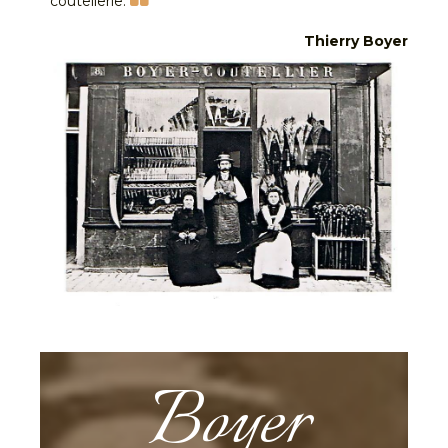
“
coutellerie.
Thierry Boyer
Boyer