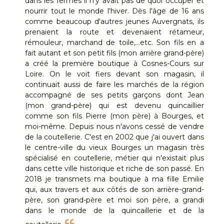
dans les fermes il n'y avait pas de quoi occuper et
nourrir tout le monde l'hiver. Dès l'âge de 16 ans
comme beaucoup d'autres jeunes Auvergnats, ils
prenaient la route et devenaient rétameur,
rémouleur, marchand de toile,...etc. Son fils en a
fait autant et son petit fils (mon arrière grand-père)
a créé la première boutique à Cosnes-Cours sur
Loire. On le voit fiers devant son magasin, il
continuait aussi de faire les marchés de la région
accompagné de ses petits garçons dont Jean
(mon grand-père) qui est devenu quincaillier
comme son fils Pierre (mon père) à Bourges, et
moi-même. Depuis nous n'avons cessé de vendre
de la coutellerie. C'est en 2002 que j'ai ouvert dans
le centre-ville du vieux Bourges un magasin très
spécialisé en coutellerie, métier qui n'existait plus
dans cette ville historique et riche de son passé. En
2018 je transmets ma boutique à ma fille Emilie
qui, aux travers et aux côtés de son arrière-grand-
père, son grand-père et moi son père, a grandi
dans le monde de la quincaillerie et de la