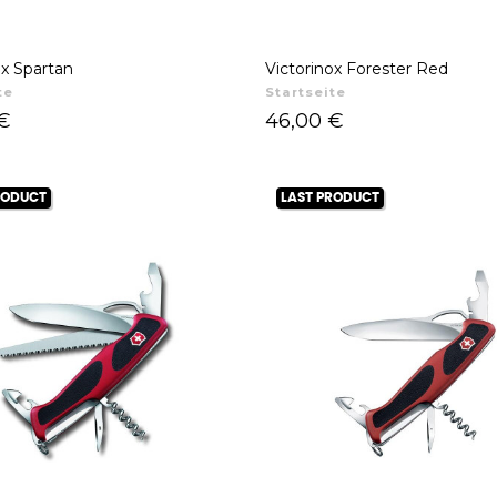
ox Spartan
Victorinox Forester Red
te
Startseite
Preis
€
46,00 €
RODUCT
LAST PRODUCT