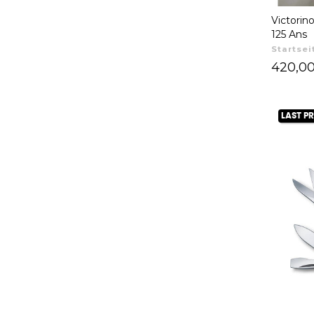
Victorin
125 Ans
Startsei
Preis
420,0
LAST P