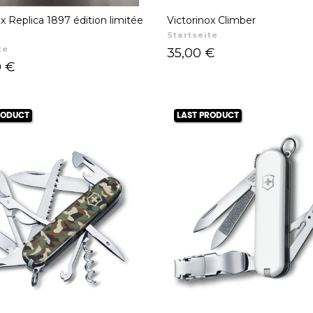
ox Replica 1897 édition limitée
Victorinox Climber
Startseite
te
Preis
35,00 €
0 €
RODUCT
LAST PRODUCT