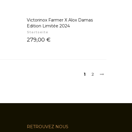
Victorinox Farmer X Alox Damas
Edition Limitée 2024
Startseite
Preis
279,00 €
1
2
RETROUVEZ NOUS