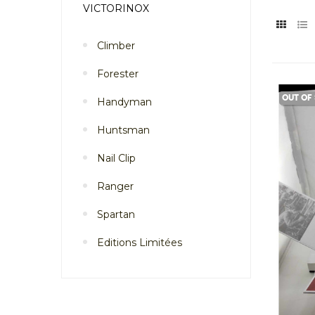
VICTORINOX
Climber
Forester
OUT OF
Handyman
Huntsman
Nail Clip
Ranger
Spartan
Editions Limitées