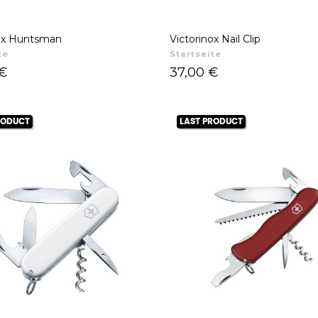
nox Huntsman
Victorinox Nail Clip
te
Startseite
Preis
 €
37,00 €
RODUCT
LAST PRODUCT