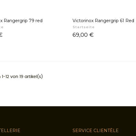
ox Rangergrip 79 red
Victorinox Rangergrip 61 Red
te
Startseite
Preis
€
69,00 €
1-12 von 19 artikel(s)
TELLERIE
SERVICE CLIENTÈLE