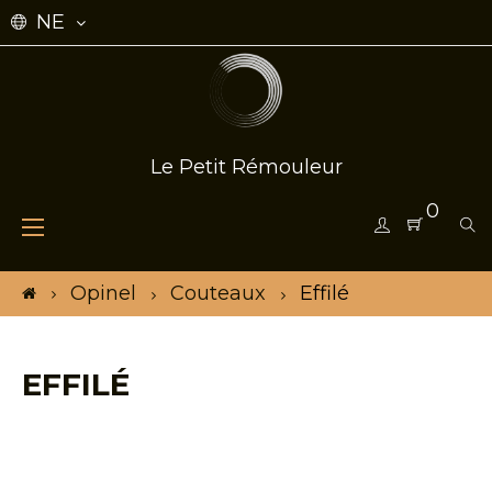
NE
Le Petit Rémouleur
0
Toggle
☰
navigation
Opinel
Couteaux
Effilé
EFFILÉ