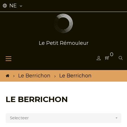
NE
Le Petit Rémouleur
0
Toggle
☰
navigation
Le Berrichon
Le Berrichon
LE BERRICHON

Selecteer