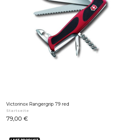
Victorinox Rangergrip 79 red
Startseite
Preis
79,00 €