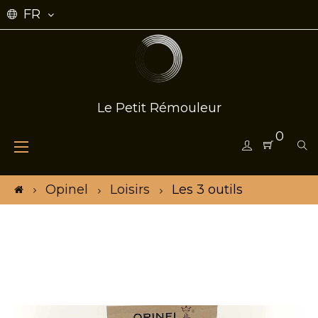
FR
Le Petit Rémouleur
0
Basculer
☰
la
navigation
Opinel
Loisirs
Les 3 outils